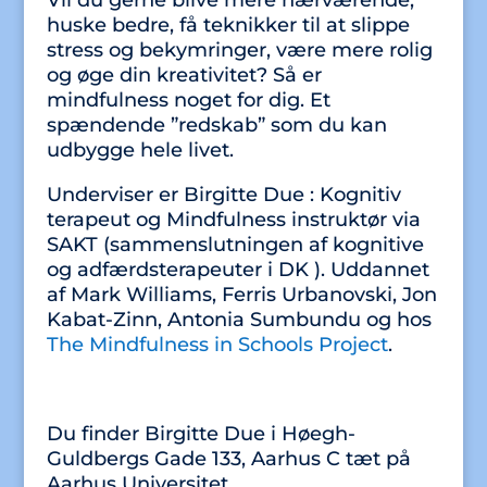
Vil du gerne blive mere nærværende,
huske bedre, få teknikker til at slippe
stress og bekymringer, være mere rolig
og øge din kreativitet? Så er
mindfulness noget for dig. Et
spændende ”redskab” som du kan
udbygge hele livet.
Underviser er Birgitte Due : Kognitiv
terapeut og Mindfulness instruktør via
SAKT (sammenslutningen af kognitive
og adfærdsterapeuter i DK ). Uddannet
af Mark Williams, Ferris Urbanovski, Jon
Kabat-Zinn, Antonia Sumbundu og hos
The Mindfulness in Schools Project
.
Du finder Birgitte Due i Høegh-
Guldbergs Gade 133, Aarhus C tæt på
Aarhus Universitet.