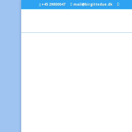
+45 29800047
mail@birgittedue.dk