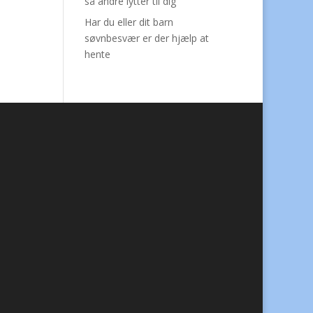
så andre lytter til dig
Har du eller dit barn
søvnbesvær er der hjælp at
hente