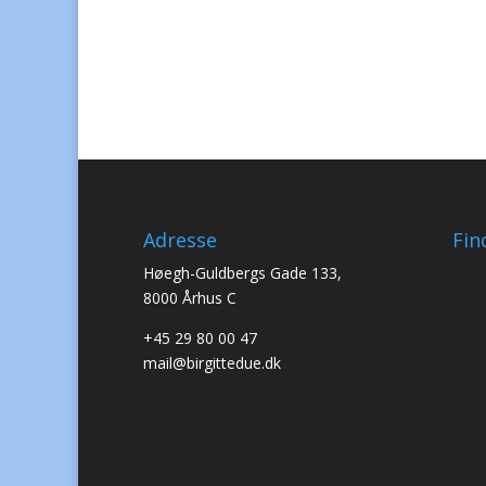
Adresse
Fin
Høegh-Guldbergs Gade 133,
8000 Århus C
+45 29 80 00 47
mail@birgittedue.dk