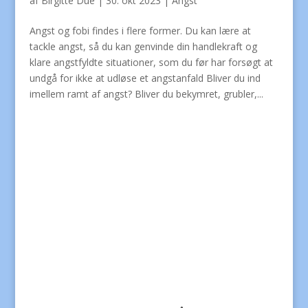
af
Birgitte Due
|
30. okt 2023
|
Angst
Angst og fobi findes i flere former. Du kan lære at
tackle angst, så du kan genvinde din handlekraft og
klare angstfyldte situationer, som du før har forsøgt at
undgå for ikke at udløse et angstanfald Bliver du ind
imellem ramt af angst? Bliver du bekymret, grubler,...